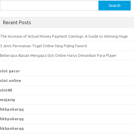
S
e
a
Recent Posts
r
c
The Increase of Actual Money Payment Gamings: A Guide to Winning Huge
h
3 Jenis Permainan Togel Online Yang Paling Favorit
f
o
Beberapa Alasan Mengapa Slot Online Harus Dimainkan Para Player
r
:
slot gacor
slot online
slot88
mejavip
hkbpokerqq
hkbpokerqq
hkbpokerqq