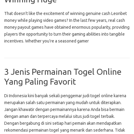
That doesn’t like the excitement of winning genuine cash Leonbet
money while playing video games? In the last few years, real cash
money payout games have obtained enormous popularity, providing
players the opportunity to turn their gaming abilities into tangible
incentives. Whether you’re a seasoned gamer
3 Jenis Permainan Togel Online
Yang Paling Favorit
Di Indonesia kini banyak sekali penggemar judi togel online karena
merupakan salah satu permainan yang mudah untuk diterapkan.
Jangan khawatir dengan permainannya karena Anda bisa bermain
dengan aman dan terpercaya melalui situs judi togel terbaik.
Dengan bergabung di sini setiap hari pemain akan mendapatkan
rekomendasi permainan togel yang menarik dan sederhana. Tidak