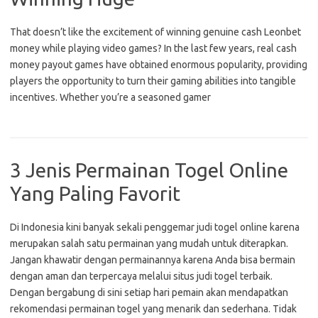
That doesn’t like the excitement of winning genuine cash Leonbet
money while playing video games? In the last few years, real cash
money payout games have obtained enormous popularity, providing
players the opportunity to turn their gaming abilities into tangible
incentives. Whether you’re a seasoned gamer
3 Jenis Permainan Togel Online
Yang Paling Favorit
Di Indonesia kini banyak sekali penggemar judi togel online karena
merupakan salah satu permainan yang mudah untuk diterapkan.
Jangan khawatir dengan permainannya karena Anda bisa bermain
dengan aman dan terpercaya melalui situs judi togel terbaik.
Dengan bergabung di sini setiap hari pemain akan mendapatkan
rekomendasi permainan togel yang menarik dan sederhana. Tidak