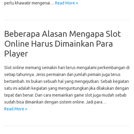
perlu khawatir mengenai…
Read More »
Beberapa Alasan Mengapa Slot
Online Harus Dimainkan Para
Player
Slot online memang semakin hari terus mengalami perkembangan di
setiap tahunnya. Jenis permainan dan jumlah pemain juga terus
bertambah. Ini bukan sebuah hal yang mengejutkan. Sebab kegiatan
satu ini adalah kegiatan yang menguntungkan jika dilakukan dengan
tepat dan benar. Dan cara memainkan game slot juga mudah sebab
sudah bisa dimainkan dengan sistem online. Jadi para…
Read More »