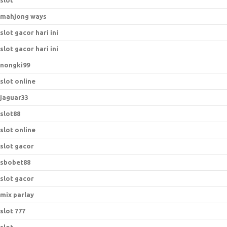
slot
mahjong ways
slot gacor hari ini
slot gacor hari ini
nongki99
slot online
jaguar33
slot88
slot online
slot gacor
sbobet88
slot gacor
mix parlay
slot 777