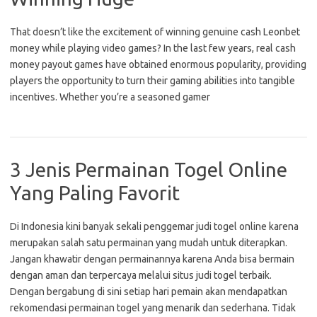
That doesn’t like the excitement of winning genuine cash Leonbet
money while playing video games? In the last few years, real cash
money payout games have obtained enormous popularity, providing
players the opportunity to turn their gaming abilities into tangible
incentives. Whether you’re a seasoned gamer
3 Jenis Permainan Togel Online
Yang Paling Favorit
Di Indonesia kini banyak sekali penggemar judi togel online karena
merupakan salah satu permainan yang mudah untuk diterapkan.
Jangan khawatir dengan permainannya karena Anda bisa bermain
dengan aman dan terpercaya melalui situs judi togel terbaik.
Dengan bergabung di sini setiap hari pemain akan mendapatkan
rekomendasi permainan togel yang menarik dan sederhana. Tidak