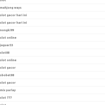
slot
mahjong ways
slot gacor hari ini
slot gacor hari ini
nongki99
slot online
jaguar33
slot88
slot online
slot gacor
sbobet88
slot gacor
mix parlay
slot 777