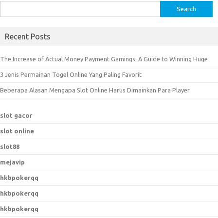
S
e
a
Recent Posts
r
c
The Increase of Actual Money Payment Gamings: A Guide to Winning Huge
h
3 Jenis Permainan Togel Online Yang Paling Favorit
f
o
Beberapa Alasan Mengapa Slot Online Harus Dimainkan Para Player
r
:
slot gacor
slot online
slot88
mejavip
hkbpokerqq
hkbpokerqq
hkbpokerqq