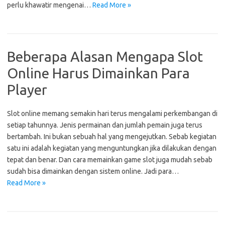
perlu khawatir mengenai…
Read More »
Beberapa Alasan Mengapa Slot
Online Harus Dimainkan Para
Player
Slot online memang semakin hari terus mengalami perkembangan di
setiap tahunnya. Jenis permainan dan jumlah pemain juga terus
bertambah. Ini bukan sebuah hal yang mengejutkan. Sebab kegiatan
satu ini adalah kegiatan yang menguntungkan jika dilakukan dengan
tepat dan benar. Dan cara memainkan game slot juga mudah sebab
sudah bisa dimainkan dengan sistem online. Jadi para…
Read More »