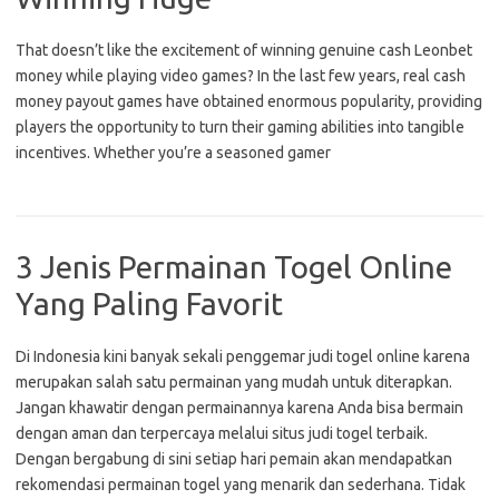
That doesn’t like the excitement of winning genuine cash Leonbet
money while playing video games? In the last few years, real cash
money payout games have obtained enormous popularity, providing
players the opportunity to turn their gaming abilities into tangible
incentives. Whether you’re a seasoned gamer
3 Jenis Permainan Togel Online
Yang Paling Favorit
Di Indonesia kini banyak sekali penggemar judi togel online karena
merupakan salah satu permainan yang mudah untuk diterapkan.
Jangan khawatir dengan permainannya karena Anda bisa bermain
dengan aman dan terpercaya melalui situs judi togel terbaik.
Dengan bergabung di sini setiap hari pemain akan mendapatkan
rekomendasi permainan togel yang menarik dan sederhana. Tidak