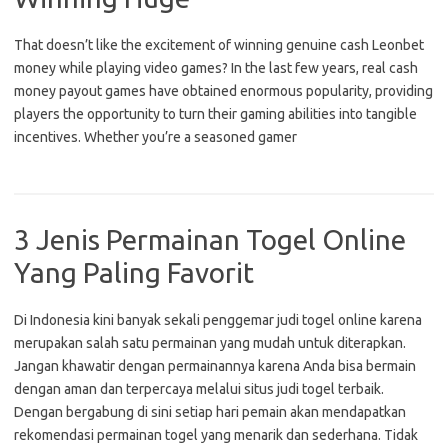
That doesn’t like the excitement of winning genuine cash Leonbet
money while playing video games? In the last few years, real cash
money payout games have obtained enormous popularity, providing
players the opportunity to turn their gaming abilities into tangible
incentives. Whether you’re a seasoned gamer
3 Jenis Permainan Togel Online
Yang Paling Favorit
Di Indonesia kini banyak sekali penggemar judi togel online karena
merupakan salah satu permainan yang mudah untuk diterapkan.
Jangan khawatir dengan permainannya karena Anda bisa bermain
dengan aman dan terpercaya melalui situs judi togel terbaik.
Dengan bergabung di sini setiap hari pemain akan mendapatkan
rekomendasi permainan togel yang menarik dan sederhana. Tidak