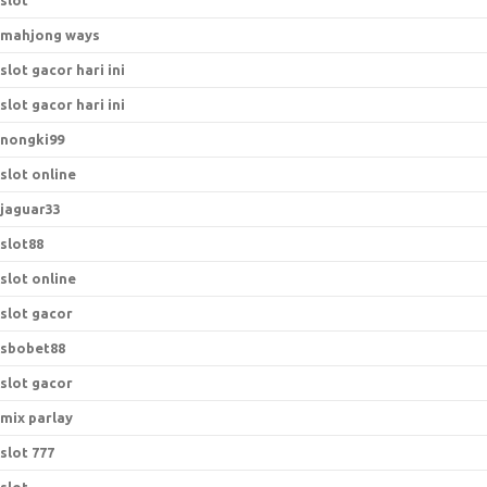
slot
mahjong ways
slot gacor hari ini
slot gacor hari ini
nongki99
slot online
jaguar33
slot88
slot online
slot gacor
sbobet88
slot gacor
mix parlay
slot 777