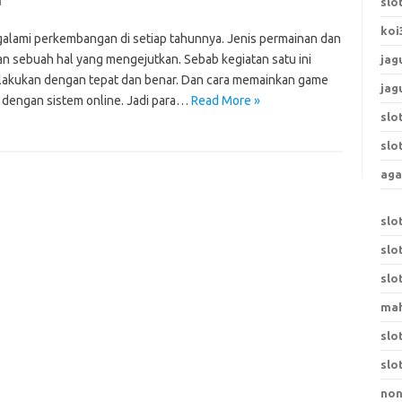
slo
koi
galami perkembangan di setiap tahunnya. Jenis permainan dan
an sebuah hal yang mengejutkan. Sebab kegiatan satu ini
jag
ilakukan dengan tepat dan benar. Dan cara memainkan game
jag
 dengan sistem online. Jadi para…
Read More »
slo
slo
aga
slo
slo
slo
mah
slo
slo
non