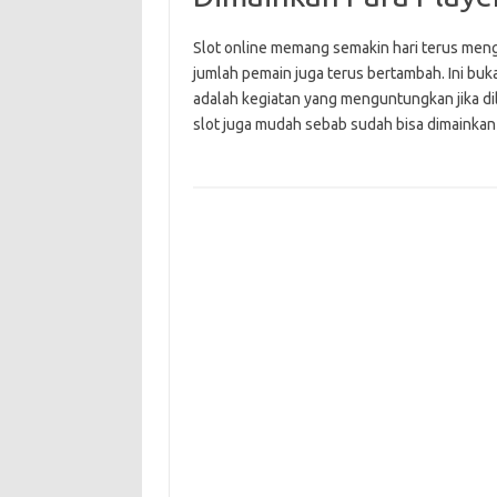
Slot online memang semakin hari terus men
jumlah pemain juga terus bertambah. Ini buk
adalah kegiatan yang menguntungkan jika d
slot juga mudah sebab sudah bisa dimainkan