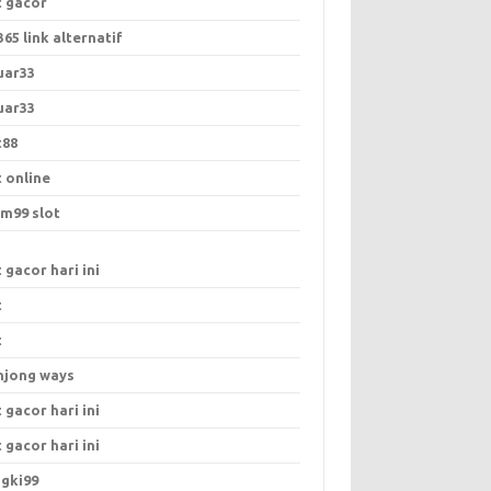
t gacor
365 link alternatif
uar33
uar33
t88
t online
m99 slot
t gacor hari ini
t
t
jong ways
t gacor hari ini
t gacor hari ini
gki99