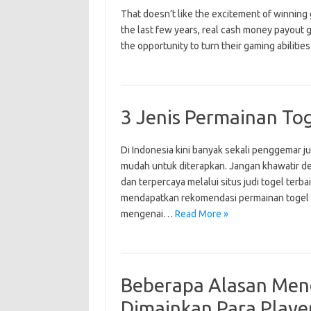
That doesn’t like the excitement of winnin
the last few years, real cash money payout 
the opportunity to turn their gaming abiliti
3 Jenis Permainan Tog
Di Indonesia kini banyak sekali penggemar j
mudah untuk diterapkan. Jangan khawatir 
dan terpercaya melalui situs judi togel terb
mendapatkan rekomendasi permainan togel y
mengenai…
Read More »
Beberapa Alasan Meng
Dimainkan Para Playe