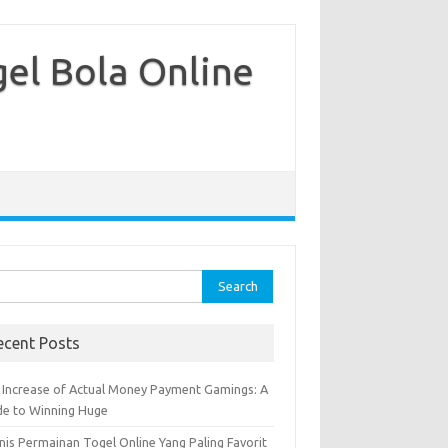
gel Bola Online
rch
ecent Posts
 Increase of Actual Money Payment Gamings: A
de to Winning Huge
nis Permainan Togel Online Yang Paling Favorit