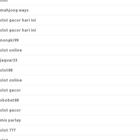
slot
mahjong ways
slot gacor hari ini
slot gacor hari ini
nongki99
slot online
jaguar33
slot88
slot online
slot gacor
sbobet88
slot gacor
mix parlay
slot 777