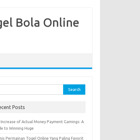
gel Bola Online
rch
ecent Posts
 Increase of Actual Money Payment Gamings: A
de to Winning Huge
nis Permainan Togel Online Yang Paling Favorit