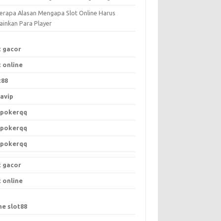
erapa Alasan Mengapa Slot Online Harus
ainkan Para Player
t gacor
t online
t88
avip
bpokerqq
bpokerqq
bpokerqq
t gacor
t online
e slot88