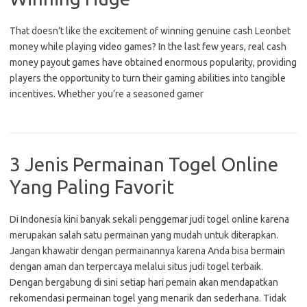
That doesn’t like the excitement of winning genuine cash Leonbet
money while playing video games? In the last few years, real cash
money payout games have obtained enormous popularity, providing
players the opportunity to turn their gaming abilities into tangible
incentives. Whether you’re a seasoned gamer
3 Jenis Permainan Togel Online
Yang Paling Favorit
Di Indonesia kini banyak sekali penggemar judi togel online karena
merupakan salah satu permainan yang mudah untuk diterapkan.
Jangan khawatir dengan permainannya karena Anda bisa bermain
dengan aman dan terpercaya melalui situs judi togel terbaik.
Dengan bergabung di sini setiap hari pemain akan mendapatkan
rekomendasi permainan togel yang menarik dan sederhana. Tidak