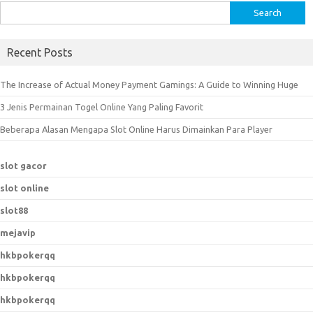
S
e
a
Recent Posts
r
c
The Increase of Actual Money Payment Gamings: A Guide to Winning Huge
h
3 Jenis Permainan Togel Online Yang Paling Favorit
f
o
Beberapa Alasan Mengapa Slot Online Harus Dimainkan Para Player
r
:
slot gacor
slot online
slot88
mejavip
hkbpokerqq
hkbpokerqq
hkbpokerqq