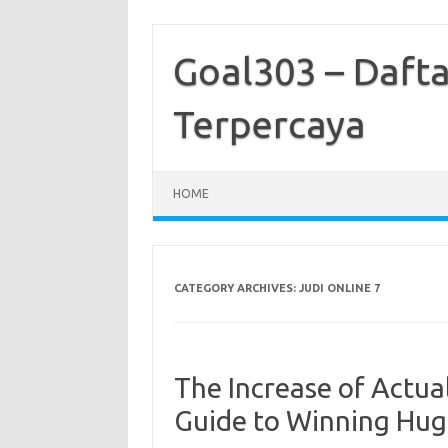
Skip
to
content
Goal303 – Dafta
Terpercaya
HOME
CATEGORY ARCHIVES:
JUDI ONLINE 7
The Increase of Actu
Guide to Winning Hu