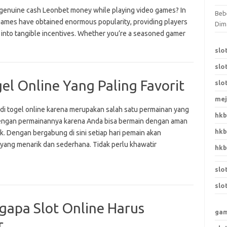
g genuine cash Leonbet money while playing video games? In
Beb
games have obtained enormous popularity, providing players
Dim
es into tangible incentives. Whether you’re a seasoned gamer
slo
slo
el Online Yang Paling Favorit
slo
mej
udi togel online karena merupakan salah satu permainan yang
hk
dengan permainannya karena Anda bisa bermain dengan aman
hk
aik. Dengan bergabung di sini setiap hari pemain akan
ang menarik dan sederhana. Tidak perlu khawatir
hk
slo
slo
apa Slot Online Harus
gam
r