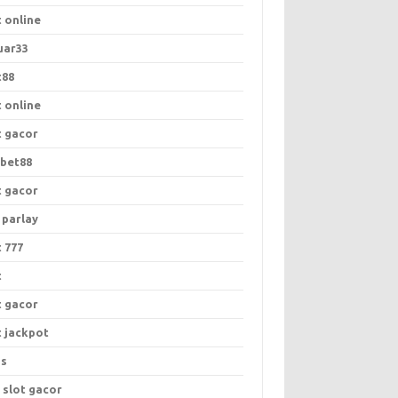
t online
uar33
t88
t online
t gacor
bet88
t gacor
 parlay
t 777
t
t gacor
t jackpot
us
k slot gacor