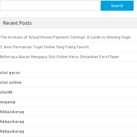
S
e
a
Recent Posts
r
c
The Increase of Actual Money Payment Gamings: A Guide to Winning Huge
h
3 Jenis Permainan Togel Online Yang Paling Favorit
f
o
Beberapa Alasan Mengapa Slot Online Harus Dimainkan Para Player
r
:
slot gacor
slot online
slot88
mejavip
hkbpokerqq
hkbpokerqq
hkbpokerqq