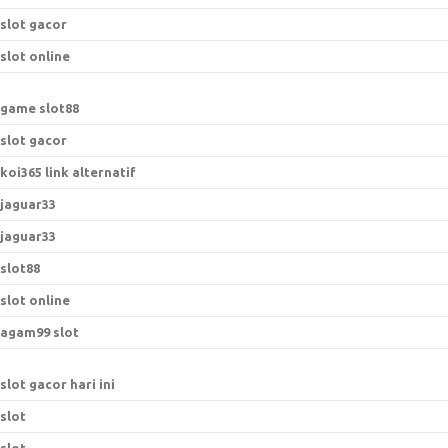
slot gacor
slot online
game slot88
slot gacor
koi365 link alternatif
jaguar33
jaguar33
slot88
slot online
agam99 slot
slot gacor hari ini
slot