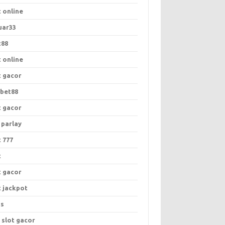
t online
uar33
t88
t online
t gacor
bet88
t gacor
 parlay
t 777
t
t gacor
t jackpot
us
k slot gacor