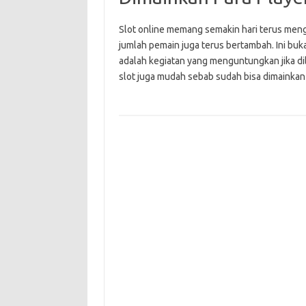
Slot online memang semakin hari terus men
jumlah pemain juga terus bertambah. Ini buk
adalah kegiatan yang menguntungkan jika d
slot juga mudah sebab sudah bisa dimainkan