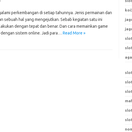
slo
koi
galami perkembangan di setiap tahunnya. Jenis permainan dan
an sebuah hal yang mengejutkan. Sebab kegiatan satu ini
jag
ilakukan dengan tepat dan benar. Dan cara memainkan game
jag
 dengan sistem online. Jadi para…
Read More »
slo
slo
aga
slo
slo
slo
mah
slo
slo
non