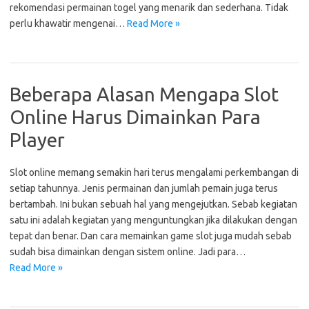
rekomendasi permainan togel yang menarik dan sederhana. Tidak
perlu khawatir mengenai…
Read More »
Beberapa Alasan Mengapa Slot
Online Harus Dimainkan Para
Player
Slot online memang semakin hari terus mengalami perkembangan di
setiap tahunnya. Jenis permainan dan jumlah pemain juga terus
bertambah. Ini bukan sebuah hal yang mengejutkan. Sebab kegiatan
satu ini adalah kegiatan yang menguntungkan jika dilakukan dengan
tepat dan benar. Dan cara memainkan game slot juga mudah sebab
sudah bisa dimainkan dengan sistem online. Jadi para…
Read More »