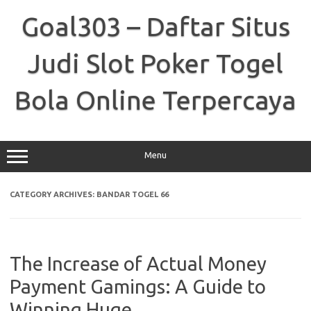
Skip
to
Goal303 – Daftar Situs
content
Judi Slot Poker Togel
Bola Online Terpercaya
Menu
CATEGORY ARCHIVES:
BANDAR TOGEL 66
The Increase of Actual Money
Payment Gamings: A Guide to
Winning Huge