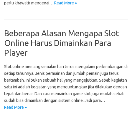
perlu khawatir mengenai…
Read More »
Beberapa Alasan Mengapa Slot
Online Harus Dimainkan Para
Player
Slot online memang semakin hari terus mengalami perkembangan di
setiap tahunnya. Jenis permainan dan jumlah pemain juga terus
bertambah. Ini bukan sebuah hal yang mengejutkan. Sebab kegiatan
satu ini adalah kegiatan yang menguntungkan jika dilakukan dengan
tepat dan benar. Dan cara memainkan game slot juga mudah sebab
sudah bisa dimainkan dengan sistem online. Jadi para…
Read More »