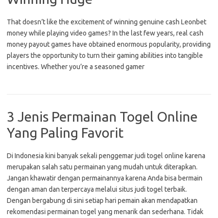
That doesn’t like the excitement of winning genuine cash Leonbet
money while playing video games? In the last few years, real cash
money payout games have obtained enormous popularity, providing
players the opportunity to turn their gaming abilities into tangible
incentives. Whether you’re a seasoned gamer
3 Jenis Permainan Togel Online
Yang Paling Favorit
Di Indonesia kini banyak sekali penggemar judi togel online karena
merupakan salah satu permainan yang mudah untuk diterapkan.
Jangan khawatir dengan permainannya karena Anda bisa bermain
dengan aman dan terpercaya melalui situs judi togel terbaik.
Dengan bergabung di sini setiap hari pemain akan mendapatkan
rekomendasi permainan togel yang menarik dan sederhana. Tidak