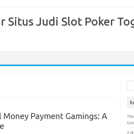
r Situs Judi Slot Poker To
Sea
for:
R
al Money Payment Gamings: A
The
Gui
ge
3 Je