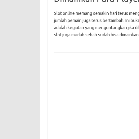
Slot online memang semakin hari terus men
jumlah pemain juga terus bertambah. Ini buk
adalah kegiatan yang menguntungkan jika d
slot juga mudah sebab sudah bisa dimainkan