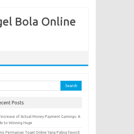
gel Bola Online
rch
ecent Posts
 Increase of Actual Money Payment Gamings: A
de to Winning Huge
nis Permainan Togel Online Yang Paling Favorit