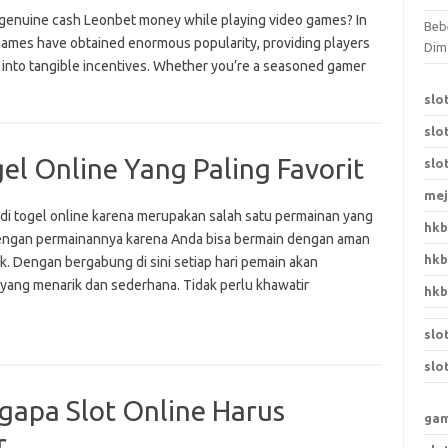
g genuine cash Leonbet money while playing video games? In
Beb
games have obtained enormous popularity, providing players
Dim
es into tangible incentives. Whether you’re a seasoned gamer
slo
slo
el Online Yang Paling Favorit
slo
mej
udi togel online karena merupakan salah satu permainan yang
hk
dengan permainannya karena Anda bisa bermain dengan aman
hk
aik. Dengan bergabung di sini setiap hari pemain akan
ang menarik dan sederhana. Tidak perlu khawatir
hk
slo
slo
apa Slot Online Harus
gam
r