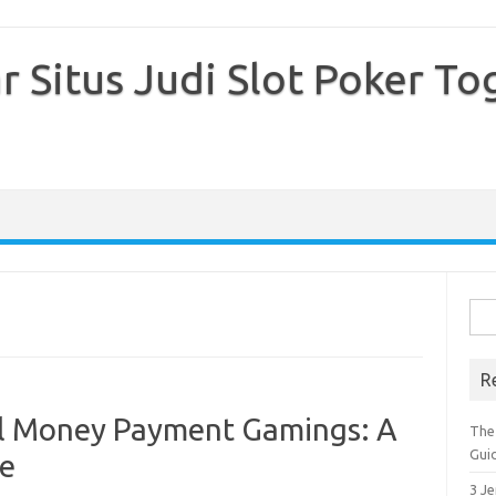
r Situs Judi Slot Poker To
Sea
for:
R
al Money Payment Gamings: A
The
Gui
ge
3 Je