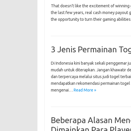
That doesn’t like the excitement of winnin
the last few years, real cash money payout 
the opportunity to turn their gaming abiliti
3 Jenis Permainan Tog
Di Indonesia kini banyak sekali penggemar j
mudah untuk diterapkan. Jangan khawatir 
dan terpercaya melalui situs judi togel terb
mendapatkan rekomendasi permainan togel y
mengenai…
Read More »
Beberapa Alasan Meng
Dimainkan Para Playe