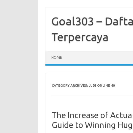
Skip
to
content
Goal303 – Dafta
Terpercaya
HOME
CATEGORY ARCHIVES:
JUDI ONLINE 40
The Increase of Actu
Guide to Winning Hu