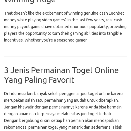
That doesn’t like the excitement of winning genuine cash Leonbet
money while playing video games? In the last few years, real cash
money payout games have obtained enormous popularity, providing
players the opportunity to turn their gaming abilities into tangible
incentives. Whether you’re a seasoned gamer
3 Jenis Permainan Togel Online
Yang Paling Favorit
Di Indonesia kini banyak sekali penggemar judi togel online karena
merupakan salah satu permainan yang mudah untuk diterapkan.
Jangan khawatir dengan permainannya karena Anda bisa bermain
dengan aman dan terpercaya melalui situs judi togel terbaik.
Dengan bergabung di sini setiap hari pemain akan mendapatkan
rekomendasi permainan togel yang menarik dan sederhana. Tidak