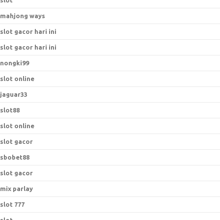
slot
mahjong ways
slot gacor hari ini
slot gacor hari ini
nongki99
slot online
jaguar33
slot88
slot online
slot gacor
sbobet88
slot gacor
mix parlay
slot 777