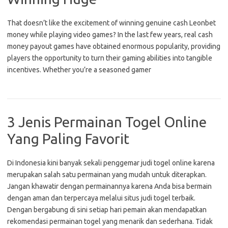
That doesn’t like the excitement of winning genuine cash Leonbet
money while playing video games? In the last few years, real cash
money payout games have obtained enormous popularity, providing
players the opportunity to turn their gaming abilities into tangible
incentives. Whether you’re a seasoned gamer
3 Jenis Permainan Togel Online
Yang Paling Favorit
Di Indonesia kini banyak sekali penggemar judi togel online karena
merupakan salah satu permainan yang mudah untuk diterapkan.
Jangan khawatir dengan permainannya karena Anda bisa bermain
dengan aman dan terpercaya melalui situs judi togel terbaik.
Dengan bergabung di sini setiap hari pemain akan mendapatkan
rekomendasi permainan togel yang menarik dan sederhana. Tidak