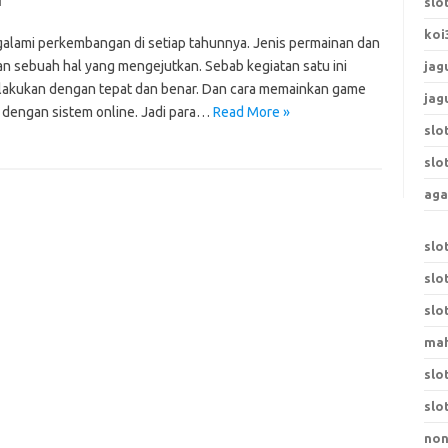
slo
koi
galami perkembangan di setiap tahunnya. Jenis permainan dan
an sebuah hal yang mengejutkan. Sebab kegiatan satu ini
jag
ilakukan dengan tepat dan benar. Dan cara memainkan game
jag
 dengan sistem online. Jadi para…
Read More »
slo
slo
aga
slo
slo
slo
mah
slo
slo
non