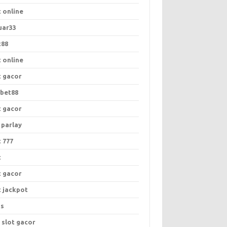
t online
uar33
t88
t online
t gacor
bet88
t gacor
 parlay
t 777
t
t gacor
t jackpot
us
k slot gacor