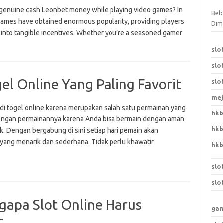
g genuine cash Leonbet money while playing video games? In
Beb
games have obtained enormous popularity, providing players
Dim
es into tangible incentives. Whether you’re a seasoned gamer
slo
slo
el Online Yang Paling Favorit
slo
mej
udi togel online karena merupakan salah satu permainan yang
hk
dengan permainannya karena Anda bisa bermain dengan aman
hk
aik. Dengan bergabung di sini setiap hari pemain akan
ang menarik dan sederhana. Tidak perlu khawatir
hk
slo
slo
apa Slot Online Harus
gam
r