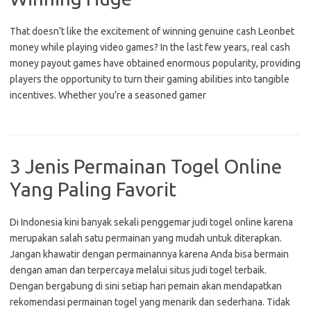
That doesn’t like the excitement of winning genuine cash Leonbet
money while playing video games? In the last few years, real cash
money payout games have obtained enormous popularity, providing
players the opportunity to turn their gaming abilities into tangible
incentives. Whether you’re a seasoned gamer
3 Jenis Permainan Togel Online
Yang Paling Favorit
Di Indonesia kini banyak sekali penggemar judi togel online karena
merupakan salah satu permainan yang mudah untuk diterapkan.
Jangan khawatir dengan permainannya karena Anda bisa bermain
dengan aman dan terpercaya melalui situs judi togel terbaik.
Dengan bergabung di sini setiap hari pemain akan mendapatkan
rekomendasi permainan togel yang menarik dan sederhana. Tidak