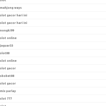
slot
mahjong ways
slot gacor hari ini
slot gacor hari ini
nongki99
slot online
jaguar33
slot88
slot online
slot gacor
sbobet88
slot gacor
mix parlay
slot 777