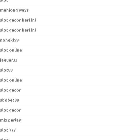
slot
mahjong ways
slot gacor hari ini
slot gacor hari ini
nongki99
slot online
jaguar33
slot88
slot online
slot gacor
sbobet88
slot gacor
mix parlay
slot 777