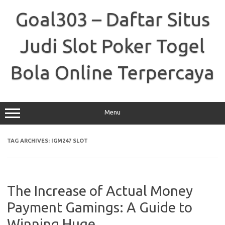
Skip
to
Goal303 – Daftar Situs
content
Judi Slot Poker Togel
Bola Online Terpercaya
Menu
TAG ARCHIVES:
IGM247 SLOT
The Increase of Actual Money
Payment Gamings: A Guide to
Winning Huge