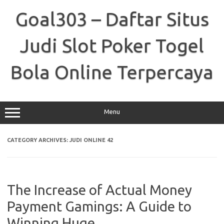
Skip
to
Goal303 – Daftar Situs
content
Judi Slot Poker Togel
Bola Online Terpercaya
Menu
CATEGORY ARCHIVES:
JUDI ONLINE 42
The Increase of Actual Money
Payment Gamings: A Guide to
Winning Huge