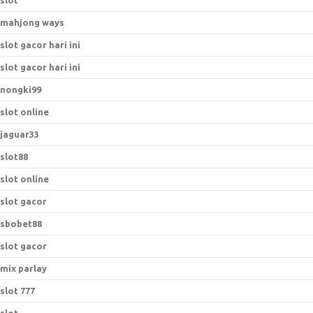
slot
mahjong ways
slot gacor hari ini
slot gacor hari ini
nongki99
slot online
jaguar33
slot88
slot online
slot gacor
sbobet88
slot gacor
mix parlay
slot 777