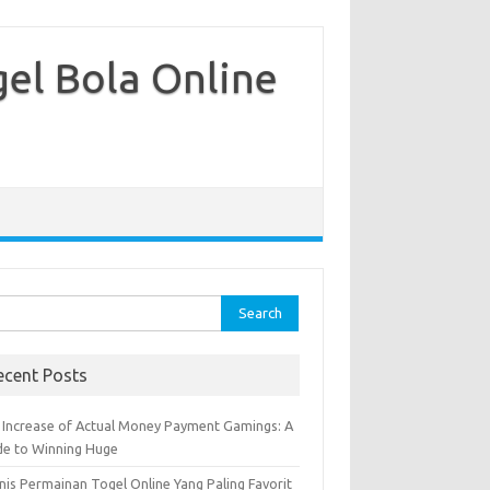
gel Bola Online
rch
ecent Posts
 Increase of Actual Money Payment Gamings: A
de to Winning Huge
nis Permainan Togel Online Yang Paling Favorit