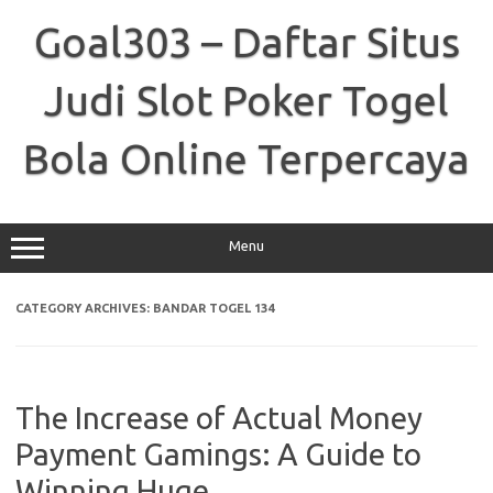
Skip
to
Goal303 – Daftar Situs
content
Judi Slot Poker Togel
Bola Online Terpercaya
Menu
CATEGORY ARCHIVES:
BANDAR TOGEL 134
The Increase of Actual Money
Payment Gamings: A Guide to
Winning Huge