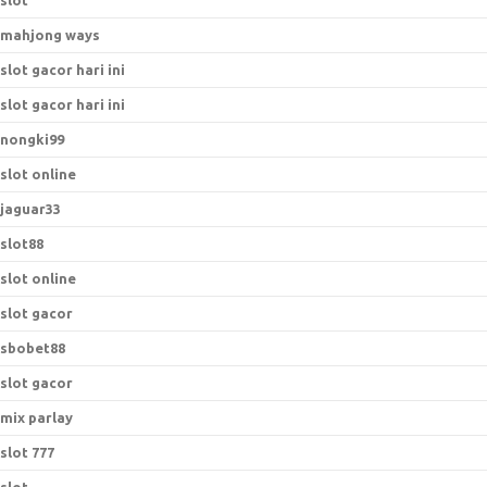
slot
mahjong ways
slot gacor hari ini
slot gacor hari ini
nongki99
slot online
jaguar33
slot88
slot online
slot gacor
sbobet88
slot gacor
mix parlay
slot 777