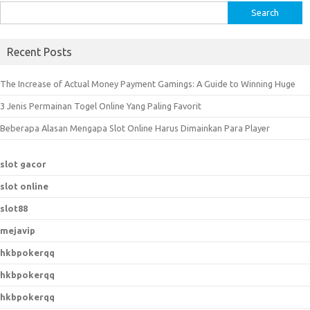
S
e
a
Recent Posts
r
c
The Increase of Actual Money Payment Gamings: A Guide to Winning Huge
h
3 Jenis Permainan Togel Online Yang Paling Favorit
f
o
Beberapa Alasan Mengapa Slot Online Harus Dimainkan Para Player
r
:
slot gacor
slot online
slot88
mejavip
hkbpokerqq
hkbpokerqq
hkbpokerqq