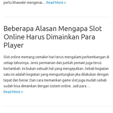
perlu khawatir mengenai…
Read More »
Beberapa Alasan Mengapa Slot
Online Harus Dimainkan Para
Player
Slot online memang semakin hari terus mengalami perkembangan di
setiap tahunnya. Jenis permainan dan jumlah pemain juga terus
bertambah. Ini bukan sebuah hal yang mengejutkan. Sebab kegiatan
satu ini adalah kegiatan yang menguntungkan jika dilakukan dengan
tepat dan benar. Dan cara memainkan game slot juga mudah sebab
sudah bisa dimainkan dengan sistem online. Jadi para…
Read More »