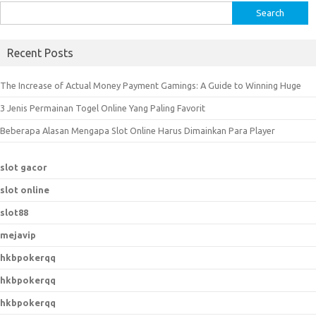
S
e
a
Recent Posts
r
c
The Increase of Actual Money Payment Gamings: A Guide to Winning Huge
h
3 Jenis Permainan Togel Online Yang Paling Favorit
f
o
Beberapa Alasan Mengapa Slot Online Harus Dimainkan Para Player
r
:
slot gacor
slot online
slot88
mejavip
hkbpokerqq
hkbpokerqq
hkbpokerqq