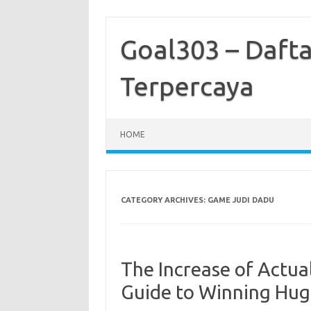
Skip
to
content
Goal303 – Dafta
Terpercaya
HOME
CATEGORY ARCHIVES:
GAME JUDI DADU
The Increase of Actu
Guide to Winning Hu