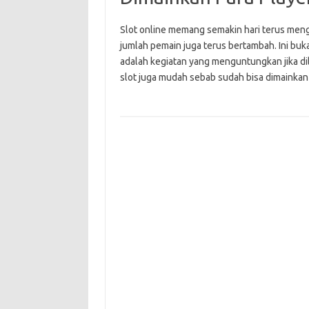
Slot online memang semakin hari terus men
jumlah pemain juga terus bertambah. Ini buk
adalah kegiatan yang menguntungkan jika d
slot juga mudah sebab sudah bisa dimainkan