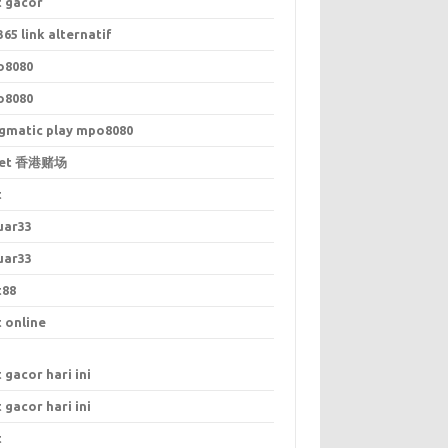
t gacor
365 link alternatif
o8080
o8080
gmatic play mpo8080
bet 香港赌场
t
uar33
uar33
t88
t online
t gacor hari ini
t gacor hari ini
t