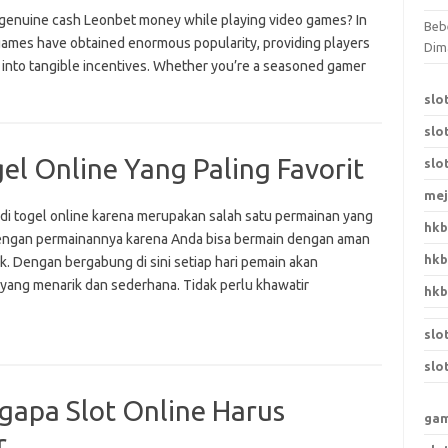
g genuine cash Leonbet money while playing video games? In
Beb
games have obtained enormous popularity, providing players
Dim
es into tangible incentives. Whether you’re a seasoned gamer
slo
slo
el Online Yang Paling Favorit
slo
mej
udi togel online karena merupakan salah satu permainan yang
hk
dengan permainannya karena Anda bisa bermain dengan aman
hk
aik. Dengan bergabung di sini setiap hari pemain akan
ang menarik dan sederhana. Tidak perlu khawatir
hk
slo
slo
apa Slot Online Harus
gam
r