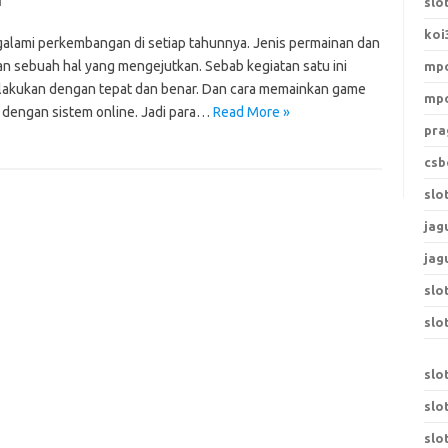
slo
koi
galami perkembangan di setiap tahunnya. Jenis permainan dan
an sebuah hal yang mengejutkan. Sebab kegiatan satu ini
mp
ilakukan dengan tepat dan benar. Dan cara memainkan game
mp
 dengan sistem online. Jadi para…
Read More »
pra
cs
slo
jag
jag
slo
slo
slo
slo
slo