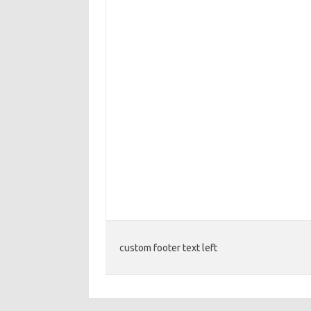
custom footer text left