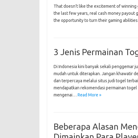
That doesn’t like the excitement of winnin
the last few years, real cash money payout 
the opportunity to turn their gaming abiliti
3 Jenis Permainan Tog
Di Indonesia kini banyak sekali penggemar j
mudah untuk diterapkan. Jangan khawatir 
dan terpercaya melalui situs judi togel terb
mendapatkan rekomendasi permainan togel y
mengenai…
Read More »
Beberapa Alasan Meng
Dimainkan Para Playe