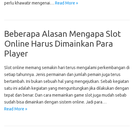
perlu khawatir mengenai…
Read More »
Beberapa Alasan Mengapa Slot
Online Harus Dimainkan Para
Player
Slot online memang semakin hari terus mengalami perkembangan di
setiap tahunnya. Jenis permainan dan jumlah pemain juga terus
bertambah. Ini bukan sebuah hal yang mengejutkan. Sebab kegiatan
satu ini adalah kegiatan yang menguntungkan jika dilakukan dengan
tepat dan benar. Dan cara memainkan game slot juga mudah sebab
sudah bisa dimainkan dengan sistem online. Jadi para…
Read More »