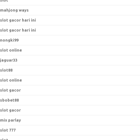
slot
mahjong ways
slot gacor hari ini
slot gacor hari ini
nongki99
slot online
jaguar33
slot88
slot online
slot gacor
sbobet88
slot gacor
mix parlay
slot 777