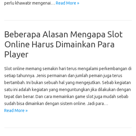
perlu khawatir mengenai…
Read More »
Beberapa Alasan Mengapa Slot
Online Harus Dimainkan Para
Player
Slot online memang semakin hari terus mengalami perkembangan di
setiap tahunnya. Jenis permainan dan jumlah pemain juga terus
bertambah. Ini bukan sebuah hal yang mengejutkan. Sebab kegiatan
satu ini adalah kegiatan yang menguntungkan jika dilakukan dengan
tepat dan benar. Dan cara memainkan game slot juga mudah sebab
sudah bisa dimainkan dengan sistem online. Jadi para…
Read More »