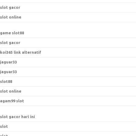
slot gacor
slot online
game slot88
slot gacor
koi365 link alternatif
jaguar33
jaguar33
slot88
slot online
agam99 slot
slot gacor hari ini
slot