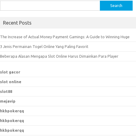
S
e
a
Recent Posts
r
c
The Increase of Actual Money Payment Gamings: A Guide to Winning Huge
h
3 Jenis Permainan Togel Online Yang Paling Favorit
f
o
Beberapa Alasan Mengapa Slot Online Harus Dimainkan Para Player
r
:
slot gacor
slot online
slot88
mejavip
hkbpokerqq
hkbpokerqq
hkbpokerqq