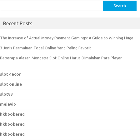
S
e
a
Recent Posts
r
c
The Increase of Actual Money Payment Gamings: A Guide to Winning Huge
h
3 Jenis Permainan Togel Online Yang Paling Favorit
f
o
Beberapa Alasan Mengapa Slot Online Harus Dimainkan Para Player
r
:
slot gacor
slot online
slot88
mejavip
hkbpokerqq
hkbpokerqq
hkbpokerqq