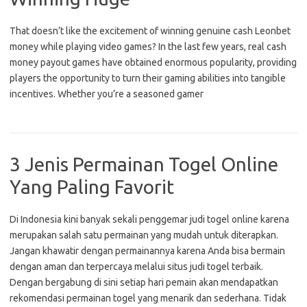
That doesn’t like the excitement of winning genuine cash Leonbet
money while playing video games? In the last few years, real cash
money payout games have obtained enormous popularity, providing
players the opportunity to turn their gaming abilities into tangible
incentives. Whether you’re a seasoned gamer
3 Jenis Permainan Togel Online
Yang Paling Favorit
Di Indonesia kini banyak sekali penggemar judi togel online karena
merupakan salah satu permainan yang mudah untuk diterapkan.
Jangan khawatir dengan permainannya karena Anda bisa bermain
dengan aman dan terpercaya melalui situs judi togel terbaik.
Dengan bergabung di sini setiap hari pemain akan mendapatkan
rekomendasi permainan togel yang menarik dan sederhana. Tidak