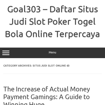
Skip
to
Goal303 – Daftar Situs
content
Judi Slot Poker Togel
Bola Online Terpercaya
Menu
CATEGORY ARCHIVES:
SITUS JUDI SLOT ONLINE 63
The Increase of Actual Money
Payment Gamings: A Guide to
Winning Huge