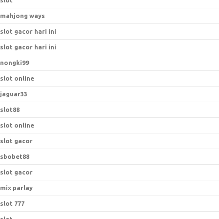
slot
mahjong ways
slot gacor hari ini
slot gacor hari ini
nongki99
slot online
jaguar33
slot88
slot online
slot gacor
sbobet88
slot gacor
mix parlay
slot 777