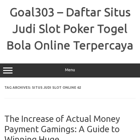
Skip
to
Goal303 – Daftar Situs
content
Judi Slot Poker Togel
Bola Online Terpercaya
Menu
TAG ARCHIVES:
SITUS JUDI SLOT ONLINE 62
The Increase of Actual Money
Payment Gamings: A Guide to
Winning Huge