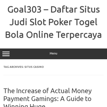
Skip
to
Goal303 – Daftar Situs
content
Judi Slot Poker Togel
Bola Online Terpercaya
Menu
TAG ARCHIVES:
SITUS CASINO
The Increase of Actual Money
Payment Gamings: A Guide to
Winning Huge