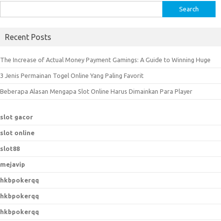
S
e
a
Recent Posts
r
c
The Increase of Actual Money Payment Gamings: A Guide to Winning Huge
h
3 Jenis Permainan Togel Online Yang Paling Favorit
f
o
Beberapa Alasan Mengapa Slot Online Harus Dimainkan Para Player
r
:
slot gacor
slot online
slot88
mejavip
hkbpokerqq
hkbpokerqq
hkbpokerqq