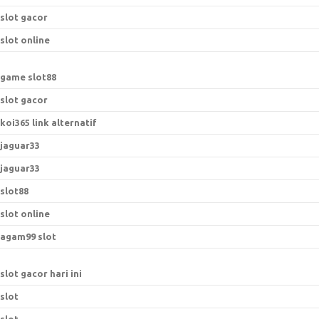
slot gacor
slot online
game slot88
slot gacor
koi365 link alternatif
jaguar33
jaguar33
slot88
slot online
agam99 slot
slot gacor hari ini
slot