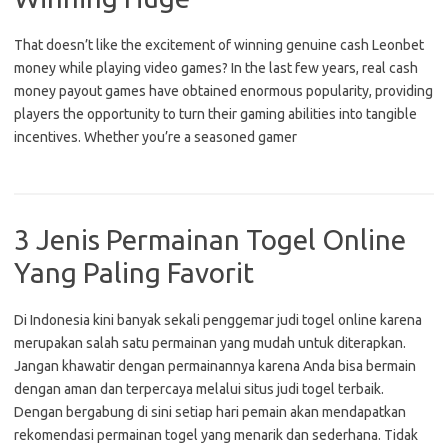
That doesn’t like the excitement of winning genuine cash Leonbet
money while playing video games? In the last few years, real cash
money payout games have obtained enormous popularity, providing
players the opportunity to turn their gaming abilities into tangible
incentives. Whether you’re a seasoned gamer
3 Jenis Permainan Togel Online
Yang Paling Favorit
Di Indonesia kini banyak sekali penggemar judi togel online karena
merupakan salah satu permainan yang mudah untuk diterapkan.
Jangan khawatir dengan permainannya karena Anda bisa bermain
dengan aman dan terpercaya melalui situs judi togel terbaik.
Dengan bergabung di sini setiap hari pemain akan mendapatkan
rekomendasi permainan togel yang menarik dan sederhana. Tidak