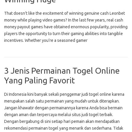
That doesn’t like the excitement of winning genuine cash Leonbet
money while playing video games? In the last few years, real cash
money payout games have obtained enormous popularity, providing
players the opportunity to turn their gaming abilities into tangible
incentives. Whether you’re a seasoned gamer
3 Jenis Permainan Togel Online
Yang Paling Favorit
Di Indonesia kini banyak sekali penggemar judi togel online karena
merupakan salah satu permainan yang mudah untuk diterapkan.
Jangan khawatir dengan permainannya karena Anda bisa bermain
dengan aman dan terpercaya melalui situs judi togel terbaik.
Dengan bergabung di sini setiap hari pemain akan mendapatkan
rekomendasi permainan togel yang menarik dan sederhana. Tidak