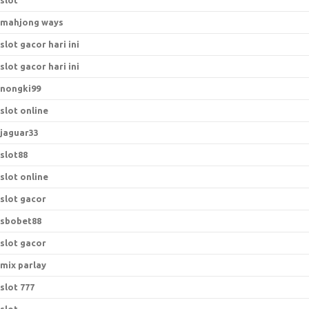
slot
mahjong ways
slot gacor hari ini
slot gacor hari ini
nongki99
slot online
jaguar33
slot88
slot online
slot gacor
sbobet88
slot gacor
mix parlay
slot 777