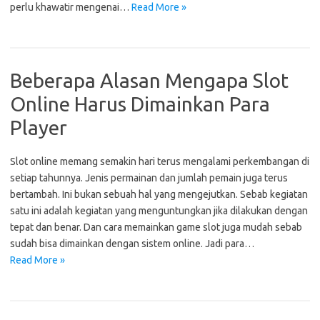
perlu khawatir mengenai…
Read More »
Beberapa Alasan Mengapa Slot
Online Harus Dimainkan Para
Player
Slot online memang semakin hari terus mengalami perkembangan di
setiap tahunnya. Jenis permainan dan jumlah pemain juga terus
bertambah. Ini bukan sebuah hal yang mengejutkan. Sebab kegiatan
satu ini adalah kegiatan yang menguntungkan jika dilakukan dengan
tepat dan benar. Dan cara memainkan game slot juga mudah sebab
sudah bisa dimainkan dengan sistem online. Jadi para…
Read More »