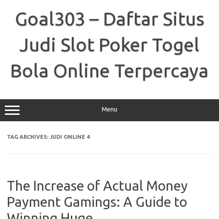
Skip
to
Goal303 – Daftar Situs
content
Judi Slot Poker Togel
Bola Online Terpercaya
Menu
TAG ARCHIVES:
JUDI ONLINE 4
The Increase of Actual Money
Payment Gamings: A Guide to
Winning Huge