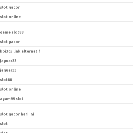
slot gacor
slot online
game slot88
slot gacor
koi365 link alternatif
jaguar33
jaguar33
slot88
slot online
agam99 slot
slot gacor hari ini
slot