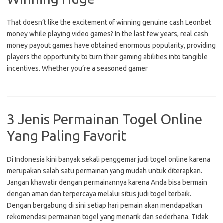
That doesn’t like the excitement of winning genuine cash Leonbet
money while playing video games? In the last few years, real cash
money payout games have obtained enormous popularity, providing
players the opportunity to turn their gaming abilities into tangible
incentives. Whether you’re a seasoned gamer
3 Jenis Permainan Togel Online
Yang Paling Favorit
Di Indonesia kini banyak sekali penggemar judi togel online karena
merupakan salah satu permainan yang mudah untuk diterapkan.
Jangan khawatir dengan permainannya karena Anda bisa bermain
dengan aman dan terpercaya melalui situs judi togel terbaik.
Dengan bergabung di sini setiap hari pemain akan mendapatkan
rekomendasi permainan togel yang menarik dan sederhana. Tidak