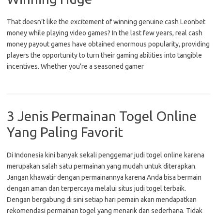
That doesn’t like the excitement of winning genuine cash Leonbet
money while playing video games? In the last few years, real cash
money payout games have obtained enormous popularity, providing
players the opportunity to turn their gaming abilities into tangible
incentives. Whether you’re a seasoned gamer
3 Jenis Permainan Togel Online
Yang Paling Favorit
Di Indonesia kini banyak sekali penggemar judi togel online karena
merupakan salah satu permainan yang mudah untuk diterapkan.
Jangan khawatir dengan permainannya karena Anda bisa bermain
dengan aman dan terpercaya melalui situs judi togel terbaik.
Dengan bergabung di sini setiap hari pemain akan mendapatkan
rekomendasi permainan togel yang menarik dan sederhana. Tidak