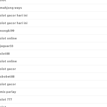
slot
mahjong ways
slot gacor hari ini
slot gacor hari ini
nongki99
slot online
jaguar33
slot88
slot online
slot gacor
sbobet88
slot gacor
mix parlay
slot 777