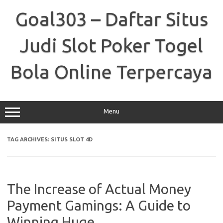
Skip
to
Goal303 – Daftar Situs
content
Judi Slot Poker Togel
Bola Online Terpercaya
Menu
TAG ARCHIVES:
SITUS SLOT 4D
The Increase of Actual Money
Payment Gamings: A Guide to
Winning Huge