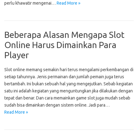
perlu khawatir mengenai…
Read More »
Beberapa Alasan Mengapa Slot
Online Harus Dimainkan Para
Player
Slot online memang semakin hari terus mengalami perkembangan di
setiap tahunnya. Jenis permainan dan jumlah pemain juga terus
bertambah. Ini bukan sebuah hal yang mengejutkan. Sebab kegiatan
satu ini adalah kegiatan yang menguntungkan jika dilakukan dengan
tepat dan benar. Dan cara memainkan game slot juga mudah sebab
sudah bisa dimainkan dengan sistem online. Jadi para…
Read More »