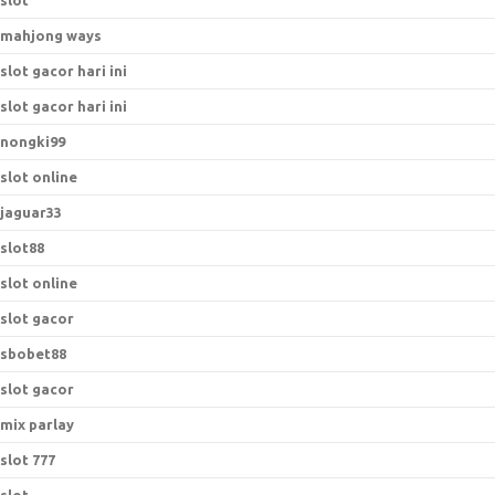
slot
mahjong ways
slot gacor hari ini
slot gacor hari ini
nongki99
slot online
jaguar33
slot88
slot online
slot gacor
sbobet88
slot gacor
mix parlay
slot 777