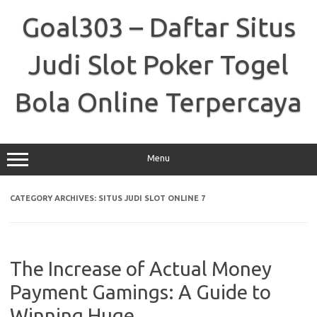
Skip
to
Goal303 – Daftar Situs
content
Judi Slot Poker Togel
Bola Online Terpercaya
Menu
CATEGORY ARCHIVES:
SITUS JUDI SLOT ONLINE 7
The Increase of Actual Money
Payment Gamings: A Guide to
Winning Huge