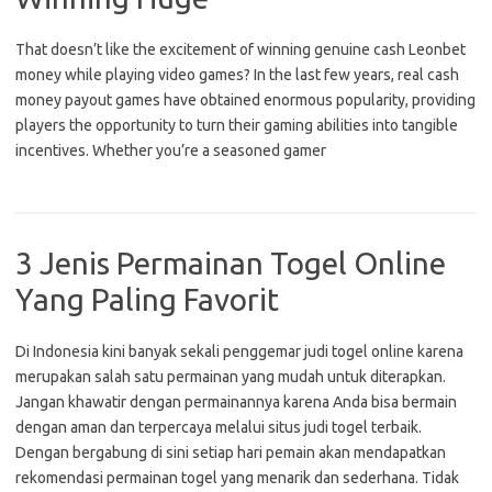
That doesn’t like the excitement of winning genuine cash Leonbet
money while playing video games? In the last few years, real cash
money payout games have obtained enormous popularity, providing
players the opportunity to turn their gaming abilities into tangible
incentives. Whether you’re a seasoned gamer
3 Jenis Permainan Togel Online
Yang Paling Favorit
Di Indonesia kini banyak sekali penggemar judi togel online karena
merupakan salah satu permainan yang mudah untuk diterapkan.
Jangan khawatir dengan permainannya karena Anda bisa bermain
dengan aman dan terpercaya melalui situs judi togel terbaik.
Dengan bergabung di sini setiap hari pemain akan mendapatkan
rekomendasi permainan togel yang menarik dan sederhana. Tidak