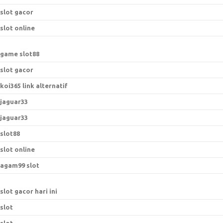
slot gacor
slot online
game slot88
slot gacor
koi365 link alternatif
jaguar33
jaguar33
slot88
slot online
agam99 slot
slot gacor hari ini
slot