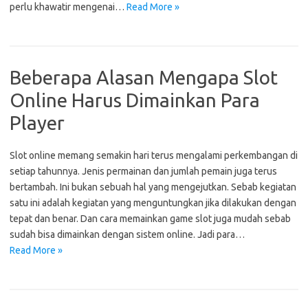
perlu khawatir mengenai…
Read More »
Beberapa Alasan Mengapa Slot
Online Harus Dimainkan Para
Player
Slot online memang semakin hari terus mengalami perkembangan di
setiap tahunnya. Jenis permainan dan jumlah pemain juga terus
bertambah. Ini bukan sebuah hal yang mengejutkan. Sebab kegiatan
satu ini adalah kegiatan yang menguntungkan jika dilakukan dengan
tepat dan benar. Dan cara memainkan game slot juga mudah sebab
sudah bisa dimainkan dengan sistem online. Jadi para…
Read More »