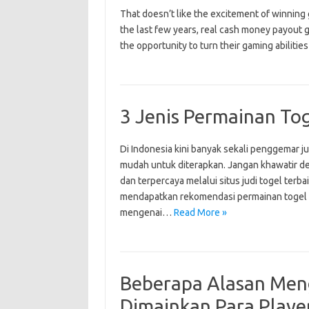
That doesn’t like the excitement of winnin
the last few years, real cash money payout 
the opportunity to turn their gaming abiliti
3 Jenis Permainan Tog
Di Indonesia kini banyak sekali penggemar j
mudah untuk diterapkan. Jangan khawatir 
dan terpercaya melalui situs judi togel terb
mendapatkan rekomendasi permainan togel y
mengenai…
Read More »
Beberapa Alasan Meng
Dimainkan Para Playe