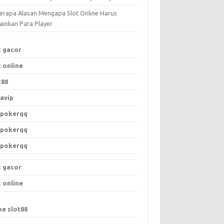
erapa Alasan Mengapa Slot Online Harus
ainkan Para Player
t gacor
t online
t88
avip
bpokerqq
bpokerqq
bpokerqq
t gacor
t online
e slot88