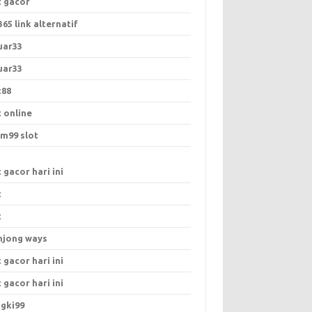
t gacor
365 link alternatif
uar33
uar33
t88
t online
m99 slot
t gacor hari ini
t
t
jong ways
t gacor hari ini
t gacor hari ini
gki99