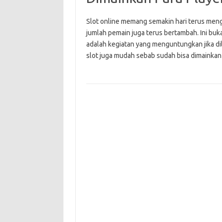
Slot online memang semakin hari terus men
jumlah pemain juga terus bertambah. Ini buk
adalah kegiatan yang menguntungkan jika d
slot juga mudah sebab sudah bisa dimainkan