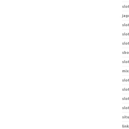
slo
jag
slo
slo
slo
sbo
slo
mix
slo
slo
slo
slo
sit
lin