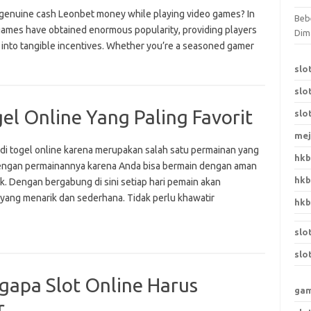
g genuine cash Leonbet money while playing video games? In
Beb
games have obtained enormous popularity, providing players
Dim
es into tangible incentives. Whether you’re a seasoned gamer
slo
slo
el Online Yang Paling Favorit
slo
mej
udi togel online karena merupakan salah satu permainan yang
hk
dengan permainannya karena Anda bisa bermain dengan aman
hk
aik. Dengan bergabung di sini setiap hari pemain akan
ang menarik dan sederhana. Tidak perlu khawatir
hk
slo
slo
apa Slot Online Harus
gam
r