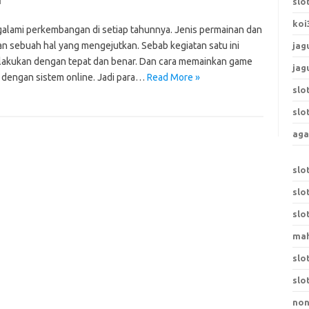
slo
koi
galami perkembangan di setiap tahunnya. Jenis permainan dan
an sebuah hal yang mengejutkan. Sebab kegiatan satu ini
jag
ilakukan dengan tepat dan benar. Dan cara memainkan game
jag
 dengan sistem online. Jadi para…
Read More »
slo
slo
aga
slo
slo
slo
mah
slo
slo
non