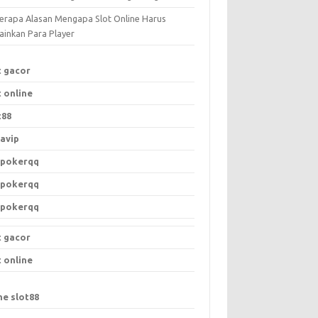
erapa Alasan Mengapa Slot Online Harus
ainkan Para Player
t gacor
t online
t88
avip
bpokerqq
bpokerqq
bpokerqq
t gacor
t online
e slot88