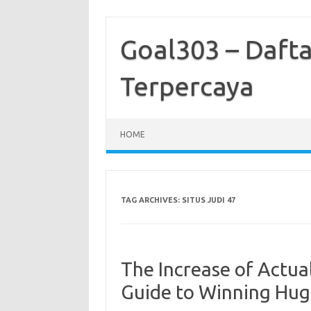
Skip
to
content
Goal303 – Dafta
Terpercaya
HOME
TAG ARCHIVES:
SITUS JUDI 47
The Increase of Actu
Guide to Winning Hu