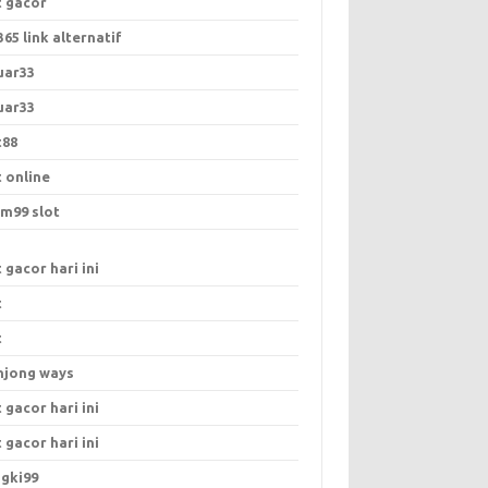
t gacor
365 link alternatif
uar33
uar33
t88
t online
m99 slot
t gacor hari ini
t
t
jong ways
t gacor hari ini
t gacor hari ini
gki99