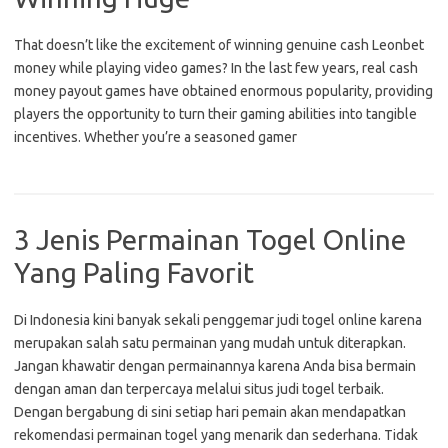
That doesn’t like the excitement of winning genuine cash Leonbet
money while playing video games? In the last few years, real cash
money payout games have obtained enormous popularity, providing
players the opportunity to turn their gaming abilities into tangible
incentives. Whether you’re a seasoned gamer
3 Jenis Permainan Togel Online
Yang Paling Favorit
Di Indonesia kini banyak sekali penggemar judi togel online karena
merupakan salah satu permainan yang mudah untuk diterapkan.
Jangan khawatir dengan permainannya karena Anda bisa bermain
dengan aman dan terpercaya melalui situs judi togel terbaik.
Dengan bergabung di sini setiap hari pemain akan mendapatkan
rekomendasi permainan togel yang menarik dan sederhana. Tidak