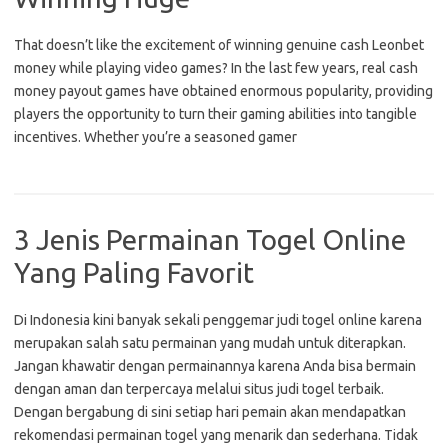
That doesn’t like the excitement of winning genuine cash Leonbet
money while playing video games? In the last few years, real cash
money payout games have obtained enormous popularity, providing
players the opportunity to turn their gaming abilities into tangible
incentives. Whether you’re a seasoned gamer
3 Jenis Permainan Togel Online
Yang Paling Favorit
Di Indonesia kini banyak sekali penggemar judi togel online karena
merupakan salah satu permainan yang mudah untuk diterapkan.
Jangan khawatir dengan permainannya karena Anda bisa bermain
dengan aman dan terpercaya melalui situs judi togel terbaik.
Dengan bergabung di sini setiap hari pemain akan mendapatkan
rekomendasi permainan togel yang menarik dan sederhana. Tidak