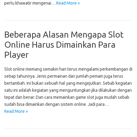
perlu khawatir mengenai…
Read More »
Beberapa Alasan Mengapa Slot
Online Harus Dimainkan Para
Player
Slot online memang semakin hari terus mengalami perkembangan di
setiap tahunnya. Jenis permainan dan jumlah pemain juga terus
bertambah. Ini bukan sebuah hal yang mengejutkan. Sebab kegiatan
satu ini adalah kegiatan yang menguntungkan jika dilakukan dengan
tepat dan benar. Dan cara memainkan game slot juga mudah sebab
sudah bisa dimainkan dengan sistem online. Jadi para…
Read More »