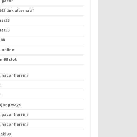
t gacor
365 link alternatif
uar33
uar33
t88
t online
m99 slot
t gacor hari ini
t
t
jong ways
t gacor hari ini
t gacor hari ini
gki99