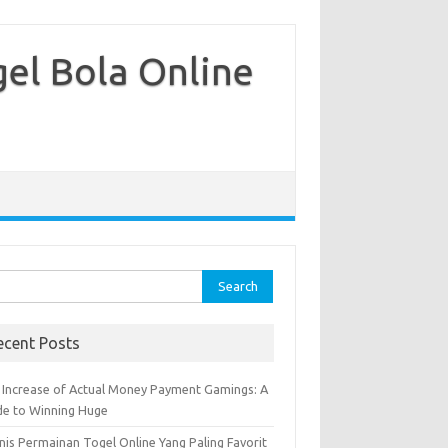
gel Bola Online
rch
ecent Posts
 Increase of Actual Money Payment Gamings: A
de to Winning Huge
nis Permainan Togel Online Yang Paling Favorit