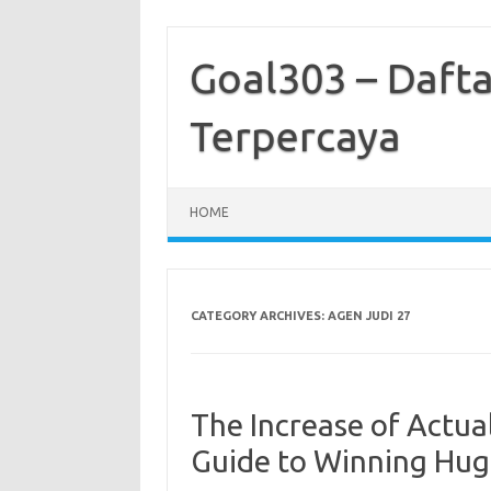
Skip
to
content
Goal303 – Dafta
Terpercaya
HOME
CATEGORY ARCHIVES:
AGEN JUDI 27
The Increase of Actu
Guide to Winning Hu