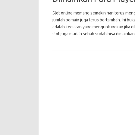
Slot online memang semakin hari terus men
jumlah pemain juga terus bertambah. Ini buk
adalah kegiatan yang menguntungkan jika d
slot juga mudah sebab sudah bisa dimainkan