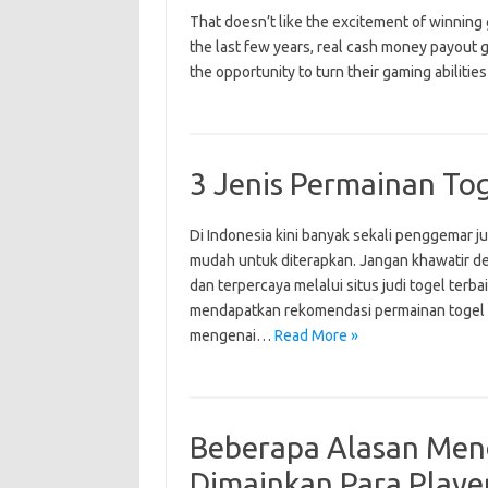
That doesn’t like the excitement of winnin
the last few years, real cash money payout 
the opportunity to turn their gaming abiliti
3 Jenis Permainan Tog
Di Indonesia kini banyak sekali penggemar j
mudah untuk diterapkan. Jangan khawatir 
dan terpercaya melalui situs judi togel terb
mendapatkan rekomendasi permainan togel y
mengenai…
Read More »
Beberapa Alasan Meng
Dimainkan Para Playe