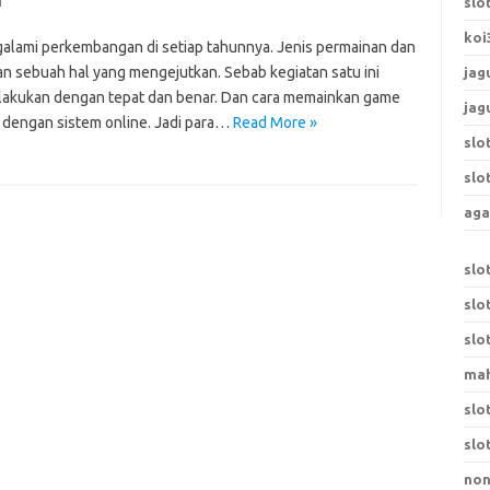
slo
koi
galami perkembangan di setiap tahunnya. Jenis permainan dan
an sebuah hal yang mengejutkan. Sebab kegiatan satu ini
jag
ilakukan dengan tepat dan benar. Dan cara memainkan game
jag
 dengan sistem online. Jadi para…
Read More »
slo
slo
aga
slo
slo
slo
mah
slo
slo
non