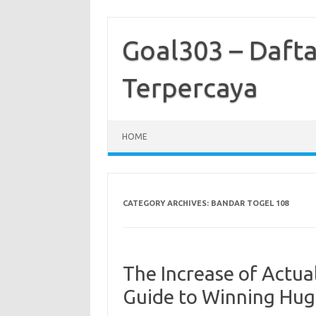
Skip
to
content
Goal303 – Dafta
Terpercaya
HOME
CATEGORY ARCHIVES:
BANDAR TOGEL 108
The Increase of Actu
Guide to Winning Hu