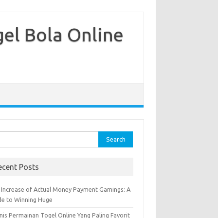
gel Bola Online
rch
ecent Posts
 Increase of Actual Money Payment Gamings: A
de to Winning Huge
nis Permainan Togel Online Yang Paling Favorit