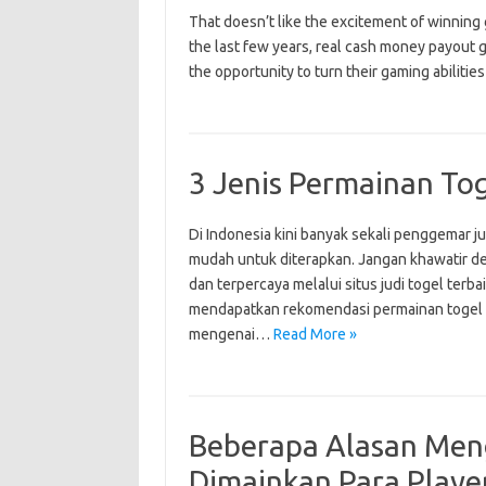
That doesn’t like the excitement of winnin
the last few years, real cash money payout 
the opportunity to turn their gaming abiliti
3 Jenis Permainan Tog
Di Indonesia kini banyak sekali penggemar j
mudah untuk diterapkan. Jangan khawatir 
dan terpercaya melalui situs judi togel terb
mendapatkan rekomendasi permainan togel y
mengenai…
Read More »
Beberapa Alasan Meng
Dimainkan Para Playe