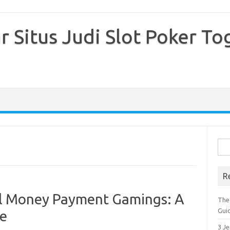
r Situs Judi Slot Poker To
Sea
for:
R
al Money Payment Gamings: A
The
Gui
ge
3 Je