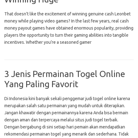
That doesn’t like the excitement of winning genuine cash Leonbet
money while playing video games? In the last few years, real cash
money payout games have obtained enormous popularity, providing
players the opportunity to turn their gaming abilities into tangible
incentives. Whether you’re a seasoned gamer
3 Jenis Permainan Togel Online
Yang Paling Favorit
Di Indonesia kini banyak sekali penggemar judi togel online karena
merupakan salah satu permainan yang mudah untuk diterapkan.
Jangan khawatir dengan permainannya karena Anda bisa bermain
dengan aman dan terpercaya melalui situs judi togel terbaik.
Dengan bergabung di sini setiap hari pemain akan mendapatkan
rekomendasi permainan togel yang menarik dan sederhana. Tidak