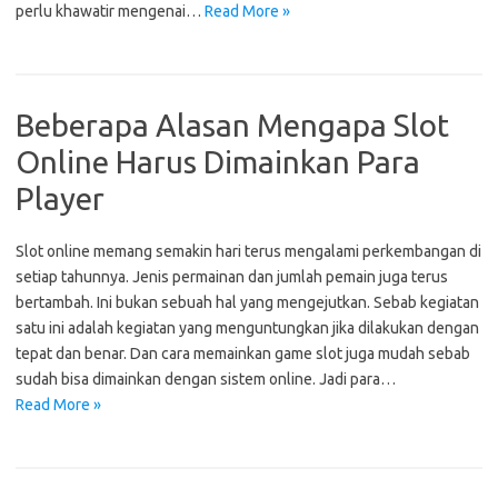
perlu khawatir mengenai…
Read More »
Beberapa Alasan Mengapa Slot
Online Harus Dimainkan Para
Player
Slot online memang semakin hari terus mengalami perkembangan di
setiap tahunnya. Jenis permainan dan jumlah pemain juga terus
bertambah. Ini bukan sebuah hal yang mengejutkan. Sebab kegiatan
satu ini adalah kegiatan yang menguntungkan jika dilakukan dengan
tepat dan benar. Dan cara memainkan game slot juga mudah sebab
sudah bisa dimainkan dengan sistem online. Jadi para…
Read More »