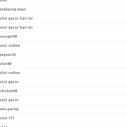
slot
mahjong ways
slot gacor hari ini
slot gacor hari ini
nongki99
slot online
jaguar33
slot88
slot online
slot gacor
sbobet88
slot gacor
mix parlay
slot 777