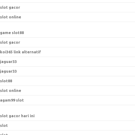
slot gacor
slot online
game slot88
slot gacor
koi365 link alternatif
jaguar33
jaguar33
slot88
slot online
agam99 slot
slot gacor hari ini
slot