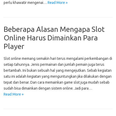
perlu khawatir mengenai…
Read More »
Beberapa Alasan Mengapa Slot
Online Harus Dimainkan Para
Player
Slot online memang semakin hari terus mengalami perkembangan di
setiap tahunnya. Jenis permainan dan jumlah pemain juga terus
bertambah. Ini bukan sebuah hal yang mengejutkan. Sebab kegiatan
satu ini adalah kegiatan yang menguntungkan jika dilakukan dengan
tepat dan benar. Dan cara memainkan game slot juga mudah sebab
sudah bisa dimainkan dengan sistem online. Jadi para…
Read More »