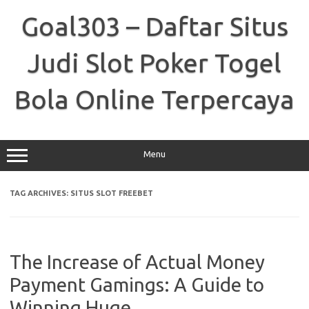
Skip
to
Goal303 – Daftar Situs
content
Judi Slot Poker Togel
Bola Online Terpercaya
Menu
TAG ARCHIVES:
SITUS SLOT FREEBET
The Increase of Actual Money
Payment Gamings: A Guide to
Winning Huge