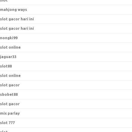
slot
mahjong ways
slot gacor hari ini
slot gacor hari ini
nongki99
slot online
jaguar33
slot88
slot online
slot gacor
sbobet88
slot gacor
mix parlay
slot 777