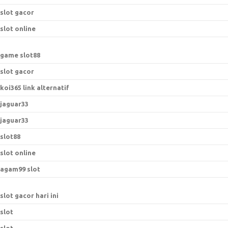
slot gacor
slot online
game slot88
slot gacor
koi365 link alternatif
jaguar33
jaguar33
slot88
slot online
agam99 slot
slot gacor hari ini
slot