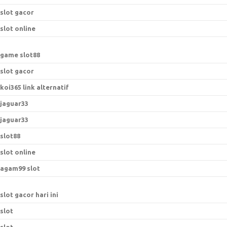
slot gacor
slot online
game slot88
slot gacor
koi365 link alternatif
jaguar33
jaguar33
slot88
slot online
agam99 slot
slot gacor hari ini
slot