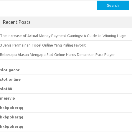
S
e
a
Recent Posts
r
c
The Increase of Actual Money Payment Gamings: A Guide to Winning Huge
h
3 Jenis Permainan Togel Online Yang Paling Favorit
f
o
Beberapa Alasan Mengapa Slot Online Harus Dimainkan Para Player
r
:
slot gacor
slot online
slot88
mejavip
hkbpokerqq
hkbpokerqq
hkbpokerqq