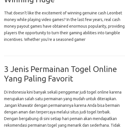
That doesn’t like the excitement of winning genuine cash Leonbet
money while playing video games? In the last few years, real cash
money payout games have obtained enormous popularity, providing
players the opportunity to turn their gaming abilities into tangible
incentives. Whether you’re a seasoned gamer
3 Jenis Permainan Togel Online
Yang Paling Favorit
Di Indonesia kini banyak sekali penggemar judi togel online karena
merupakan salah satu permainan yang mudah untuk diterapkan.
Jangan khawatir dengan permainannya karena Anda bisa bermain
dengan aman dan terpercaya melalui situs judi togel terbaik.
Dengan bergabung di sini setiap hari pemain akan mendapatkan
rekomendasi permainan togel yang menarik dan sederhana. Tidak