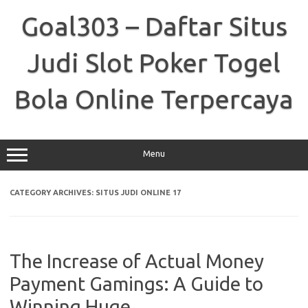
Skip
to
Goal303 – Daftar Situs
content
Judi Slot Poker Togel
Bola Online Terpercaya
Menu
CATEGORY ARCHIVES:
SITUS JUDI ONLINE 17
The Increase of Actual Money
Payment Gamings: A Guide to
Winning Huge