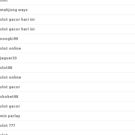
slot
mahjong ways
slot gacor hari ini
slot gacor hari ini
nongki99
slot online
jaguar33
slot88
slot online
slot gacor
sbobet88
slot gacor
mix parlay
slot 777