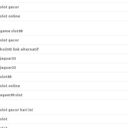
slot gacor
slot online
game slot88
slot gacor
koi365 link alternatif
jaguar33
jaguar33
slot88
slot online
agam99 slot
slot gacor hari ini
slot