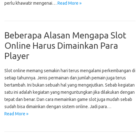
perlu khawatir mengenai…
Read More »
Beberapa Alasan Mengapa Slot
Online Harus Dimainkan Para
Player
Slot online memang semakin hari terus mengalami perkembangan di
setiap tahunnya. Jenis permainan dan jumlah pemain juga terus
bertambah. Ini bukan sebuah hal yang mengejutkan. Sebab kegiatan
satu ini adalah kegiatan yang menguntungkan jika dilakukan dengan
tepat dan benar. Dan cara memainkan game slot juga mudah sebab
sudah bisa dimainkan dengan sistem online. Jadi para…
Read More »