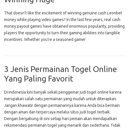
That doesn’t like the excitement of winning genuine cash Leonbet
money while playing video games? In the last few years, real cash
money payout games have obtained enormous popularity, providing
players the opportunity to turn their gaming abilities into tangible
incentives. Whether you’re a seasoned gamer
3 Jenis Permainan Togel Online
Yang Paling Favorit
Di Indonesia kini banyak sekali penggemar judi togel online karena
merupakan salah satu permainan yang mudah untuk diterapkan.
Jangan khawatir dengan permainannya karena Anda bisa bermain
dengan aman dan terpercaya melalui situs judi togel terbaik.
Dengan bergabung di sini setiap hari pemain akan mendapatkan
rekomendasi permainan togel yang menarik dan sederhana. Tidak