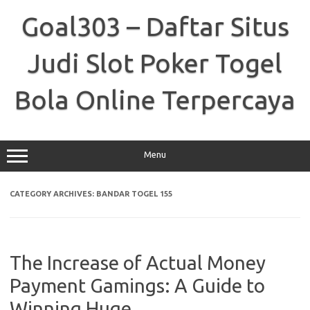
Skip
to
Goal303 – Daftar Situs
content
Judi Slot Poker Togel
Bola Online Terpercaya
Menu
CATEGORY ARCHIVES:
BANDAR TOGEL 155
The Increase of Actual Money
Payment Gamings: A Guide to
Winning Huge